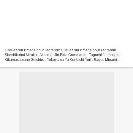
Cliquez sur l'image pour l'agrandir Cliquez sur l'image pour l'agrandir
Shochikubai Miroku : Akanishi Jin Bido Granmanie : Taguchi Juunosuke
Kikumasamune Seishiro : Yokoyama Yu Kenbishi Yuri : Bages Minami
Kizakura Karen : Suzuki Emi Hakushika Noriko...